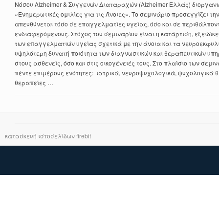
Νόσου Alzheimer & Συγγενών Διαταραχών (Alzheimer Ελλάς) διοργανώ
«Ενημερωτικές ομιλίες για τις Άνοιες». Το σεμινάριο προσεγγίζει τη
απευθύνεται τόσο σε επαγγελματίες υγείας, όσο και σε περιθάλπον
ενδιαφερόμενους. Στόχος του σεμιναρίου είναι η κατάρτιση, εξειδίκ
των επαγγελματιών υγείας σχετικά με την άνοια και τα νευροεκφυλ
υψηλότερη δυνατή ποιότητα των διαγνωστικών και θεραπευτικών υπ
στους ασθενείς, όσο και στις οικογένειές τους. Στο πλαίσιο των σεμ
πέντε επιμέρους ενότητες: ιατρικά, νευροψυχολογικά, ψυχολογικά 
θεραπείες …
κατασκευή ιστοσελίδων firebit